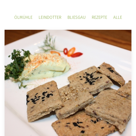
ÖLMÜHLE
LEINDOTTER
BLIESGAU
REZEPTE
ALLE