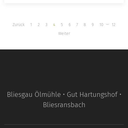
…
Zurück
1
2
3
4
5
6
7
8
9
10
12
Weiter
Bliesgau Ölmühle • Gut Hartungshof •
Bliesransbach