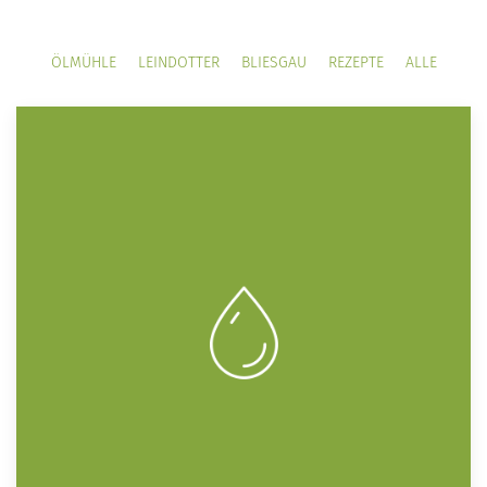
ÖLMÜHLE
LEINDOTTER
BLIESGAU
REZEPTE
ALLE