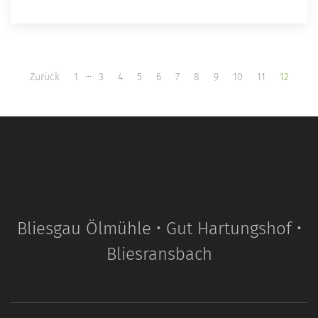
…
Zurück
1
3
4
5
6
7
8
9
10
11
12
Bliesgau Ölmühle • Gut Hartungshof •
Bliesransbach