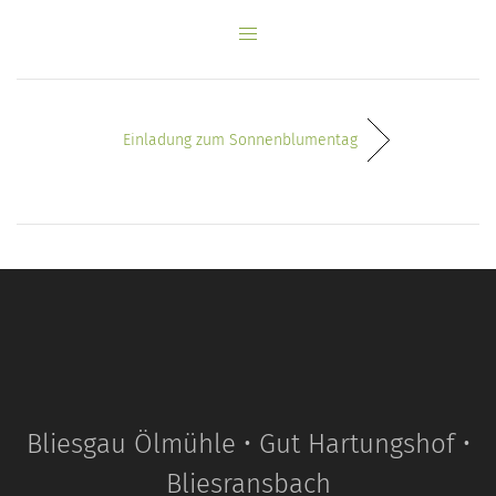
Einladung zum Sonnenblumentag
Bliesgau Ölmühle • Gut Hartungshof •
Bliesransbach