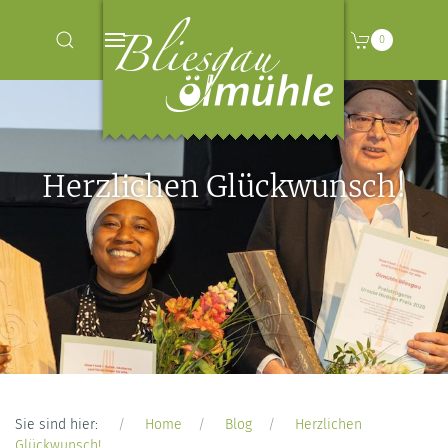
0
Herzlichen Glückwunsch!
Sie sind hier:
Home
Blog
Herzlichen
Glückwunsch!