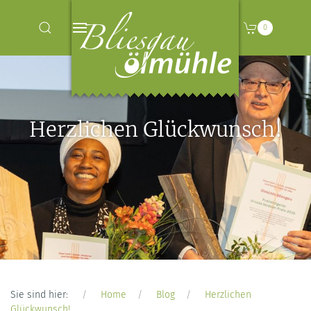
0
Herzlichen Glückwunsch!
Sie sind hier:
Home
Blog
Herzlichen
Glückwunsch!