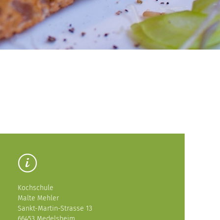
Kochschule
Malte Mehler
Sankt-Martin-Strasse 13
66453 Medelsheim