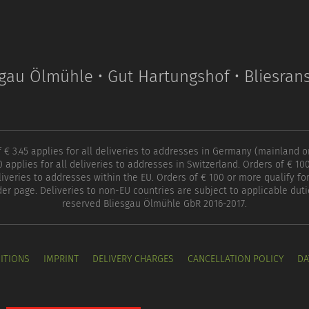
sgau Ölmühle • Gut Hartungshof • Bliesran
of € 3.45 applies for all deliveries to addresses in Germany (mainland o
90 applies for all deliveries to addresses in Switzerland. Orders of € 100
eliveries to addresses within the EU. Orders of € 100 or more qualify for
der page. Deliveries to non-EU countries are subject to applicable dutie
reserved Bliesgau Ölmühle GbR 2016-2017.
ITIONS
IMPRINT
DELIVERY CHARGES
CANCELLATION POLICY
DA