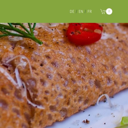
DE
/
EN
/
FR
0