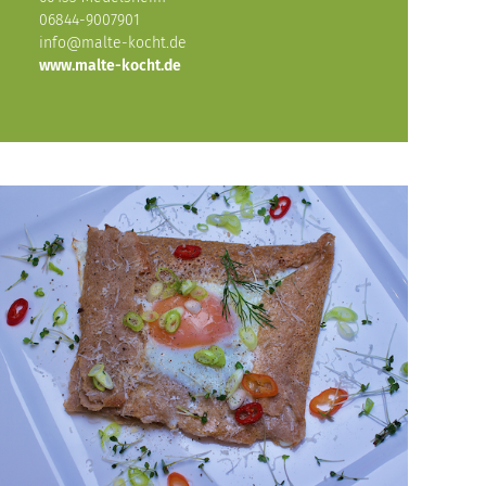
06844-9007901
info@malte-kocht.de
www.malte-kocht.de