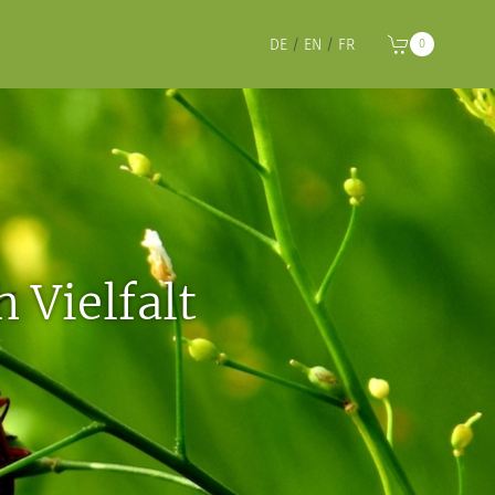
DE
/
EN
/
FR
0
h Vielfalt