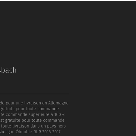
sbach
ande pour une livraison en Allemagne
t gratuits pour toute commande
toute commande supérieure à 100 €.
n est gratuite pour toute commande
 toute livraison dans un pays hors
 Bliesgau Ölmühle GbR 2016-2017.