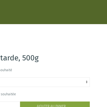
utarde
, 500g
 souhaité
é souhaitée
AJOUTER AU PANIER