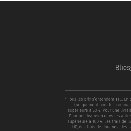
Blie
* Tous les prix s’entendent TTC. En
(uniquement pour les commande
supérieure à 50 €. Pour une livra
Pour une livraison dans les autre
supérieure à 100 €. Les frais de 
UE, des frais de douanes, des t